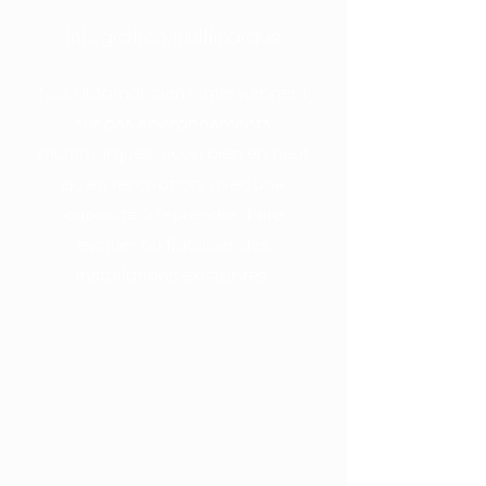
Intégration multimarque
Nos automaticiens interviennent
sur des environnements
multimarques, aussi bien en neuf
qu’en rénovation, avec une
capacité à reprendre, faire
évoluer ou fiabiliser des
installations existantes.