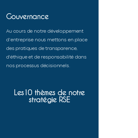
Gouvernance
Au cours de notre développement
d’entreprise nous mettons en place
des pratiques de transparence,
d'éthique et de responsabilité dans
nos processus décisionnels.
Les10 thèmes de notre
stratégie RSE
Achats Responsables
Clients et Utilisateurs
AER veille à promouvoir une
Pour AER, la satisfaction
démarche responsable tout
client prime avant tout, ce