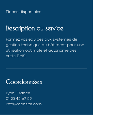
r
m
Places disponibles
i
n
é
Description du service
Formez vos équipes aux systèmes de
gestion technique du bâtiment pour une
utilisation optimale et autonome des
outils BMS.
Coordonnées
Lyon, France
01 23 45 67 89
info@monsite.com