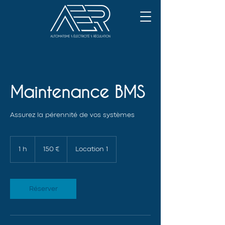
Maintenance BMS
Assurez la pérennité de vos systèmes
150
euros
1 h
1
150 €
Location 1
Réserver